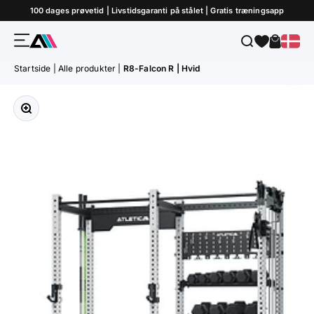
Gå til indhold
100 dages prøvetid | Livstidsgaranti på stålet | Gratis træningsapp
Menu
Søg
Indkøbs
ATLETICA
Startside
|
Alle produkter
|
R8-Falcon R | Hvid
Forstør billedet