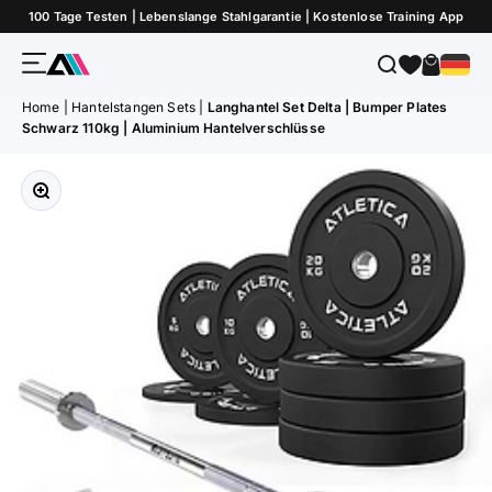
Zum Inhalt springen
100 Tage Testen | Lebenslange Stahlgarantie | Kostenlose Training App
Menü
Suche
Warenk
ATLETICA
Home
|
Hantelstangen Sets
|
Langhantel Set Delta | Bumper Plates
Schwarz 110kg | Aluminium Hantelverschlüsse
Bild vergrößern