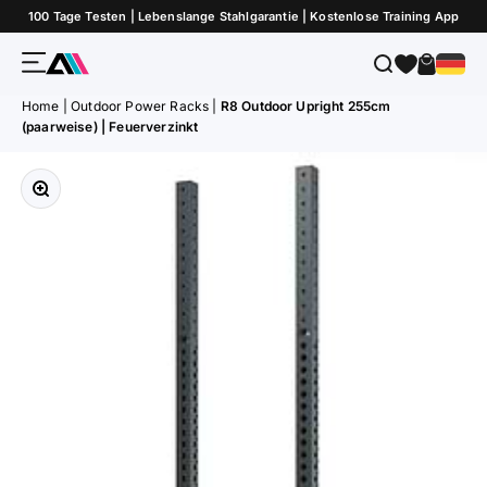
Zum Inhalt springen
100 Tage Testen | Lebenslange Stahlgarantie | Kostenlose Training App
Menü
Suche
Warenk
ATLETICA
Home
|
Outdoor Power Racks
|
R8 Outdoor Upright 255cm
(paarweise) | Feuerverzinkt
Bild vergrößern