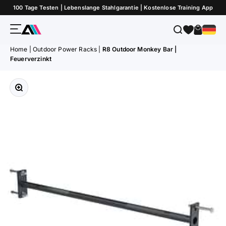
Zum Inhalt springen
100 Tage Testen | Lebenslange Stahlgarantie | Kostenlose Training App
Menü
Suche
Warenk
ATLETICA
Home
|
Outdoor Power Racks
|
R8 Outdoor Monkey Bar |
Feuerverzinkt
Bild vergrößern