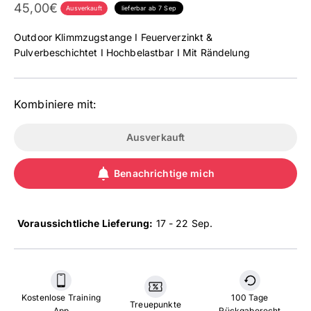
Angebot
45,00€
Ausverkauft
lieferbar ab 7 Sep
Outdoor Klimmzugstange I Feuerverzinkt &
Pulverbeschichtet I Hochbelastbar I Mit Rändelung
Kombiniere mit:
Ausverkauft
Benachrichtige mich
Voraussichtliche Lieferung:
17 - 22 Sep
.
Kostenlose Training
100 Tage
Treuepunkte
App
Rückgaberecht