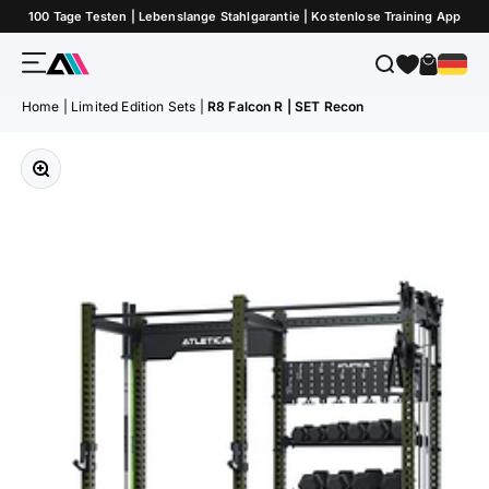
Zum Inhalt springen
100 Tage Testen | Lebenslange Stahlgarantie | Kostenlose Training App
Menü
Suche
Warenk
ATLETICA
Home
|
Limited Edition Sets
|
R8 Falcon R | SET Recon
Bild vergrößern