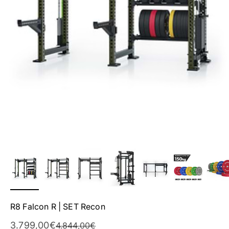
R8 Falcon R | SET Recon
Angebot
3.799,00€
Regulärer Preis
4.844,00€