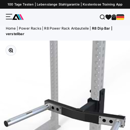
Zum Inhalt springen
100 Tage Testen | Lebenslange Stahlgarantie | Kostenlose Training App
Menü
Suche
Warenk
ATLETICA
Home
|
Power Racks
|
R8 Power Rack Anbauteile
|
R8 Dip Bar |
verstellbar
Bild vergrößern