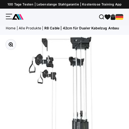
Zum Inhalt springen
100 Tage Testen | Lebenslange Stahlgarantie | Kostenlose Training App
Menü
Suche
Warenk
ATLETICA
Home
|
Alle Produkte
|
R8 Cable | 42cm für Dualer Kabelzug Anbau
Bild vergrößern