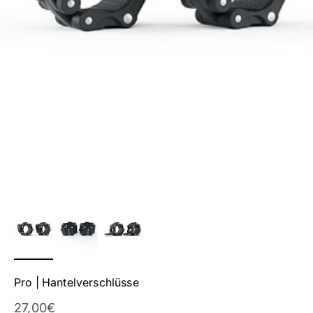
Pro | Hantelverschlüsse
Angebot
27,00€