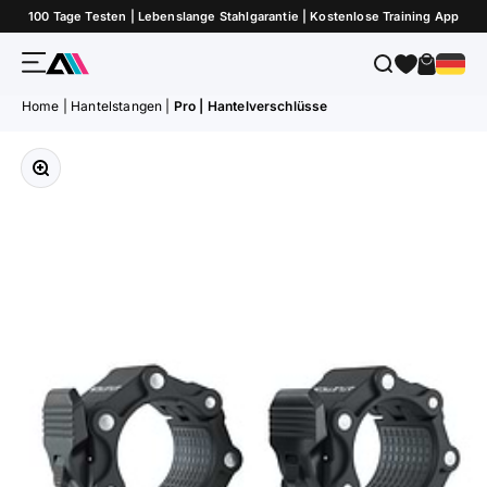
Zum Inhalt springen
100 Tage Testen | Lebenslange Stahlgarantie | Kostenlose Training App
Menü
Suche
Warenk
ATLETICA
Home
|
Hantelstangen
|
Pro | Hantelverschlüsse
Bild vergrößern