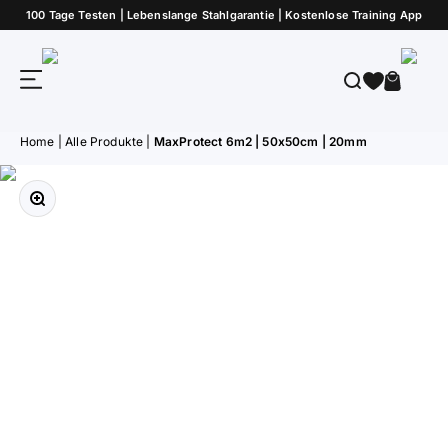
Zum Inhalt springen
100 Tage Testen | Lebenslange Stahlgarantie | Kostenlose Training App
ATLETICA
Menü
Suche
Warenk
Home
|
Alle Produkte
|
MaxProtect 6m2 | 50x50cm | 20mm
Bild vergrößern