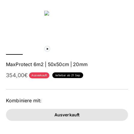
MaxProtect 6m2 | 50x50cm | 20mm
Angebot
354,00€
Ausverkauft
lieferbar ab 21 Sep
Kombiniere mit:
Ausverkauft