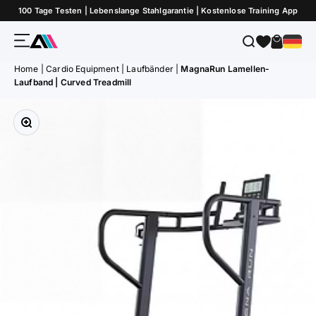
Zum Inhalt springen
100 Tage Testen | Lebenslange Stahlgarantie | Kostenlose Training App
Menü
Suche
Warenk
ATLETICA
Home
|
Cardio Equipment
|
Laufbänder
|
MagnaRun Lamellen-
Laufband | Curved Treadmill
Bild vergrößern