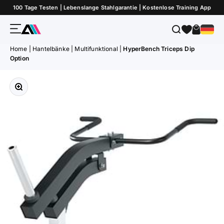
Zum Inhalt springen
100 Tage Testen | Lebenslange Stahlgarantie | Kostenlose Training App
Menü
Suche
Warenk
ATLETICA
Home
|
Hantelbänke
|
Multifunktional
|
HyperBench Triceps Dip
Option
Bild vergrößern