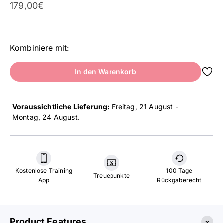
Angebot
179,00€
Kombiniere mit:
In den Warenkorb
Voraussichtliche Lieferung:
Freitag, 21 August -
Montag, 24 August
.
Kostenlose Training
100 Tage
Treuepunkte
App
Rückgaberecht
Product Features