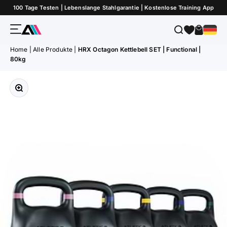
Zum Inhalt springen
100 Tage Testen | Lebenslange Stahlgarantie | Kostenlose Training App
Menü
Suche
Warenk
ATLETICA
Home
|
Alle Produkte
|
HRX Octagon Kettlebell SET | Functional |
80kg
Bild vergrößern