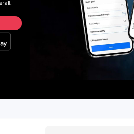
rall.