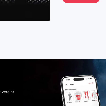
ATLETICA ATH
bis zum Fitness-Enthusiasten - unsere Athleten setze
Gemeinsam bewegen wir eine Nation.
Mehr erfahren
 vereint