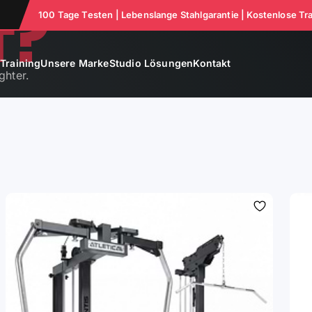
F?
100 Tage Testen | Lebenslange Stahlgarantie | Kostenlose Tr
e
Training
Unsere Marke
Studio Lösungen
Kontakt
ghter.