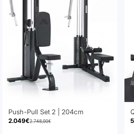
Push-Pull Set 2 | 204cm
Q
Angebot
A
2.049€
5
Regulärer Preis
2.748,00€