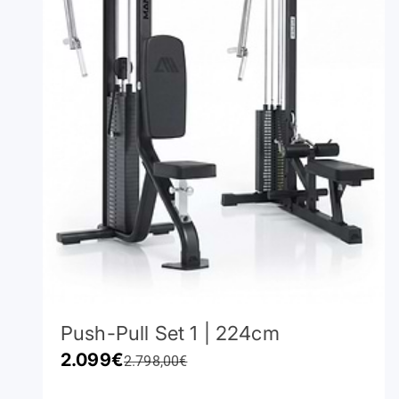
Push-Pull Set 1 | 224cm
Angebot
2.099€
Regulärer Preis
2.798,00€