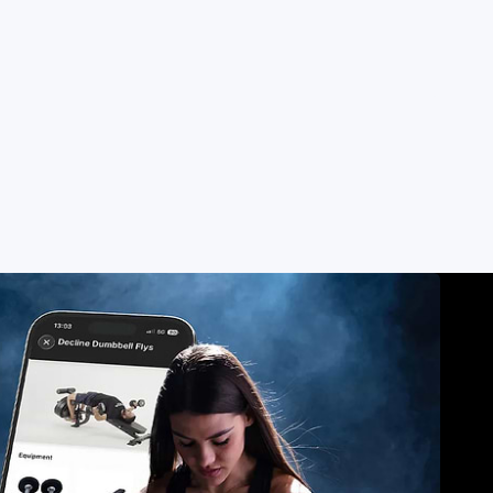
LETEN
n Maßstäbe.