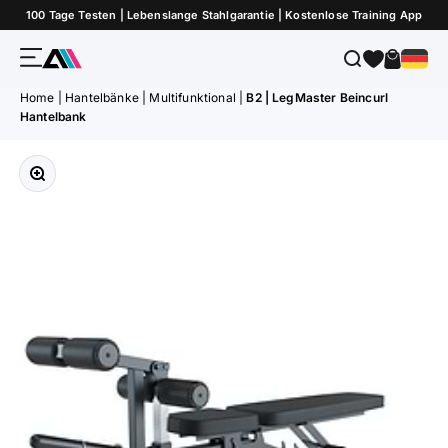
Zum Inhalt springen
100 Tage Testen | Lebenslange Stahlgarantie | Kostenlose Training App
Menü
Suche
Warenk
ATLETICA
Home
|
Hantelbänke
|
Multifunktional
|
B2 | LegMaster Beincurl
Hantelbank
Bild vergrößern