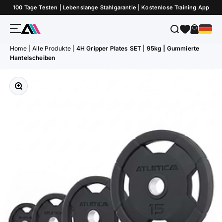
Zum Inhalt springen
100 Tage Testen | Lebenslange Stahlgarantie | Kostenlose Training App
Menü
Suche
Warenk
ATLETICA
Home
|
Alle Produkte
|
4H Gripper Plates SET | 95kg | Gummierte
Hantelscheiben
Bild vergrößern