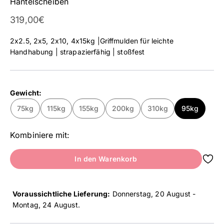
Hantelscheiben
Angebot
319,00€
2x2.5, 2x5, 2x10, 4x15kg |Griffmulden für leichte
Handhabung | strapazierfähig | stoßfest
Gewicht:
75kg
115kg
155kg
200kg
310kg
95kg
Kombiniere mit:
In den Warenkorb
Voraussichtliche Lieferung:
Donnerstag, 20 August -
Montag, 24 August
.