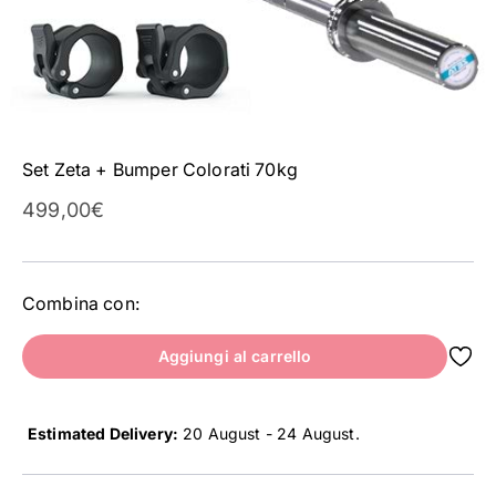
Set Zeta + Bumper Colorati 70kg
Prezzo scontato
499,00€
Combina con:
Aggiungi al carrello
Estimated Delivery:
20 August - 24 August
.