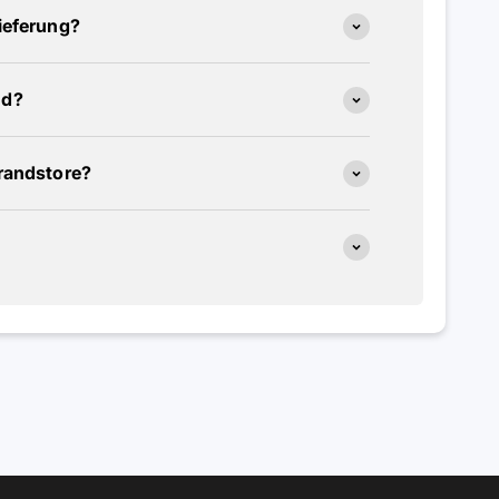
ieferung?
nd?
Brandstore?