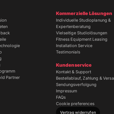
Kommerzielle Lösungen
sion
Individuelle Studioplanung &
eten
Expertenberatung
dback
Vielseitige Studiolösungen
ile
Fitness Equipment Leasing
echnologie
Installation Service
p
Testimonials
g
g
Kundenservice
rogramm
Kontakt & Support
ld Partner
Bestellablauf, Zahlung & Vers
Sendungsverfolgung
Impressum
FAQs
Cookie preferences
Vertrag widerrufen