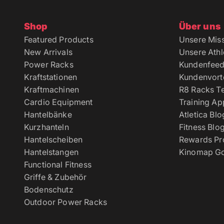
Shop
Über uns
Featured Products
Unsere Mis
New Arrivals
Unsere Athl
Power Racks
Kundenfee
Kraftstationen
Kundenvorte
Kraftmachinen
R8 Racks T
Cardio Equipment
Training Ap
Hantelbänke
Atletica Blo
Kurzhanteln
Fitness Blo
Hantelscheiben
Rewards P
Hantelstangen
Kinomap Go
Functional Fitness
Griffe & Zubehör
Bodenschutz
Outdoor Power Racks