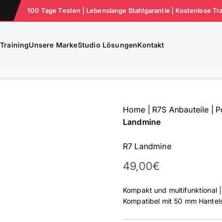
100 Tage Testen | Lebenslange Stahlgarantie | Kostenlose Tr
e
Training
Unsere Marke
Studio Lösungen
Kontakt
Home
|
R7S Anbauteile
|
P
Landmine
R7 Landmine
Angebot
49,00€
Kompakt und multifunktional 
Kompatibel mit 50 mm Hantel