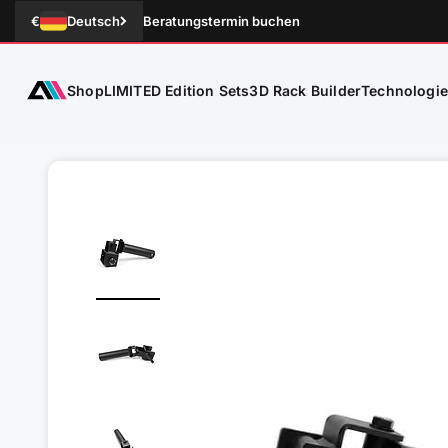
Zum Inhalt springen
€
Deutsch
Beratungstermin buchen
Shop
Technologi
ATLETICA
LIMITED Edition Sets
3D Rack Builder