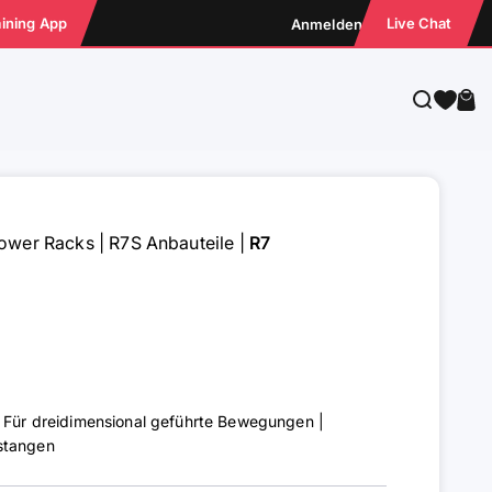
aining App
Live Chat
Anmelden
Suche
War
ower Racks
|
R7S Anbauteile
|
R7
| Für dreidimensional geführte Bewegungen |
stangen