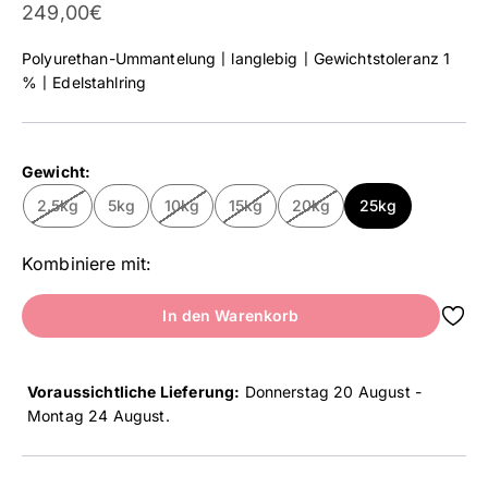
Angebot
249,00€
Polyurethan-Ummantelung〡langlebig〡Gewichtstoleranz 1
%〡Edelstahlring
Gewicht:
2.5kg
5kg
10kg
15kg
20kg
25kg
Kombiniere mit:
In den Warenkorb
Voraussichtliche Lieferung:
Donnerstag 20 August -
Montag 24 August
.