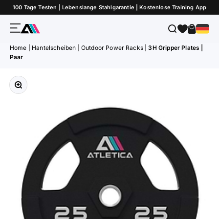
Zum Inhalt springen
100 Tage Testen | Lebenslange Stahlgarantie | Kostenlose Training App
Menü
Suche
Warenk
ATLETICA
Home
|
Hantelscheiben
|
Outdoor Power Racks
|
3H Gripper Plates |
Paar
Bild vergrößern