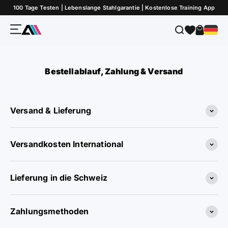
Zum Inhalt springen
100 Tage Testen | Lebenslange Stahlgarantie | Kostenlose Training App
Menü
Suche
Warenk
ATLETICA
Bestellablauf, Zahlung & Versand
Versand & Lieferung
Versandkosten International
Lieferung in die Schweiz
Zahlungsmethoden