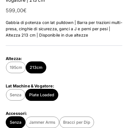
Prezzo scontato
599,00€
Gabbia di potenza con lat pulldown | Barra per trazioni multi-
presa, cinghie di sicurezza, ganci a J e perni per pesi |
Altezza 213 cm | Disponibile in due altezze
Altezza:
195cm
213cm
Lat Machine & Vogatore:
Senza
Plate Loaded
Accessori:
Senza
Jammer Arms
Bracci per Dip