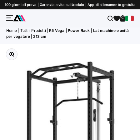
Vai al contenuto
100 giorni di prova | Garanzia a vita sull’acciaio | App di allenamento gratuita
Menù
Cerca
Carrello
ATLETICA
Home
|
Tutti i Prodotti
|
R5 Vega | Power Rack | Lat machine e unità
per vogatore | 213 cm
Ingrandisci immagine