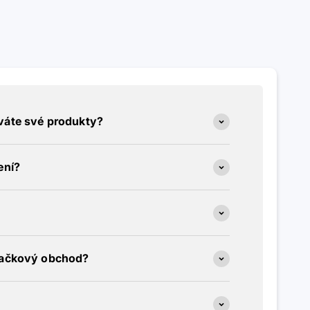
váte své produkty?
ení?
načkový obchod?