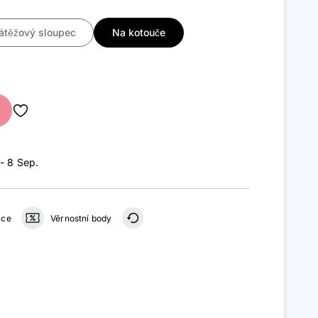
átěžový sloupec
Na kotouče
 - 8 Sep
.
ace
Věrnostní body