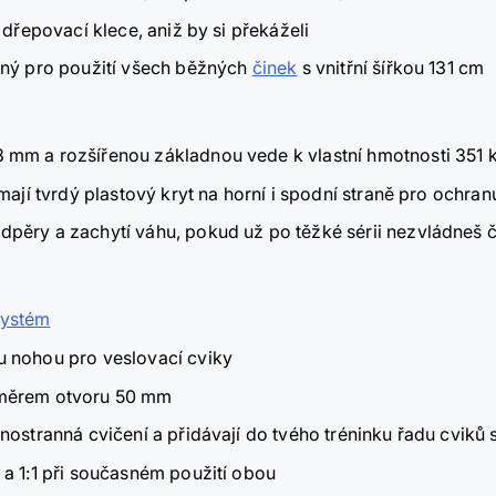
 dřepovací klece, aniž by si překáželi
dný pro použití všech běžných
činek
s vnitřní šířkou 131 cm
mm a rozšířenou základnou vede k vlastní hmotnosti 351 kg 
mají tvrdý plastový kryt na horní i spodní straně pro ochra
dpěry a zachytí váhu, pokud už po těžké sérii nezvládneš
systém
u nohou pro veslovací cviky
měrem otvoru 50 mm
nostranná cvičení a přidávají do tvého tréninku řadu cviků 
 a 1:1 při současném použití obou