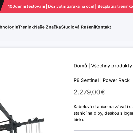
100denní testování | Doživotní záruka na ocel | Bezplatná trénink
hnologie
Trénink
Naše Značka
Studiová Řešení
Kontakt
Domů
|
Všechny produkty
R8 Sentinel | Power Rack
Prodejní cena
2.279,00€
Kabelová stanice na závaží 
stanicí na dipy, deskou s lo
činku