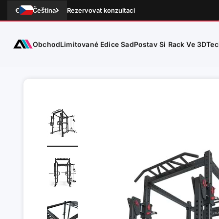
Přejít na obsah
€
Čeština
Rezervovat konzultaci
Obchod
Tec
ATLETICA
Limitované Edice Sad
Postav Si Rack Ve 3D