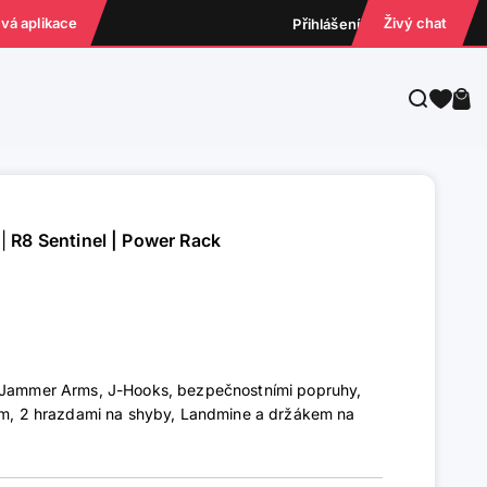
ová aplikace
Živý chat
Přihlášení
Hledat
Koš
|
R8 Sentinel | Power Rack
s Jammer Arms, J-Hooks, bezpečnostními popruhy,
gem, 2 hrazdami na shyby, Landmine a držákem na