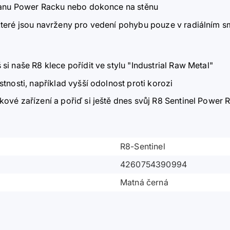
tranu Power Racku nebo dokonce na stěnu
které jsou navrženy pro vedení pohybu pouze v radiálním sm
i naše R8 klece pořídit ve stylu "Industrial Raw Metal"
tnosti, například vyšší odolnost proti korozi
kové zařízení a pořiď si ještě dnes svůj R8 Sentinel Powe
R8-Sentinel
4260754390994
Matná černá