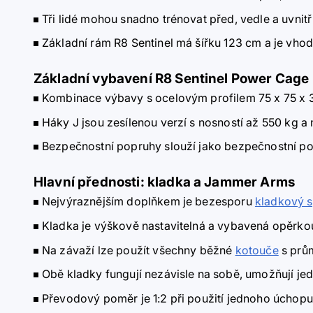
Tři lidé mohou snadno trénovat před, vedle a uvnitř
Základní rám R8 Sentinel má šířku 123 cm a je vho
Základní vybavení R8 Sentinel Power Cage
Kombinace výbavy s ocelovým profilem 75 x 75 x 3 
Háky J jsou zesílenou verzí s nosností až 550 kg a 
Bezpečnostní popruhy slouží jako bezpečnostní po
Hlavní přednosti: kladka a Jammer Arms
Nejvýraznějším doplňkem je bezesporu
kladkový 
Kladka je výškově nastavitelná a vybavená opěrko
Na závaží lze použít všechny běžné
kotouče
s prů
Obě kladky fungují nezávisle na sobě, umožňují jed
Převodový poměr je 1:2 při použití jednoho úchopu