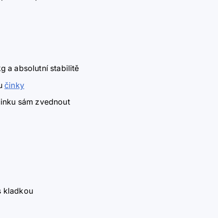
a absolutní stabilitě
nu
činky
 činku sám zvednout
s kladkou