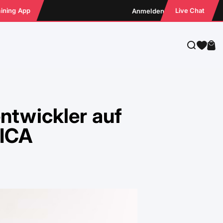
aining App
Live Chat
Anmelden
Suche
War
ntwickler auf
TICA