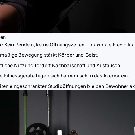
zen
s:
Kein Pendeln, keine Öffnungszeiten –
maximale Flexibilit
ä
lmäßige Bewegung stä
rkt K
ö
rper und Geist.
liche Nutzung f
ö
rdert Nachbarschaft und Austausch.
Fitnessgeräte fügen sich harmonisch in das Interior ein.
eiten eingeschränkter Studio
ö
ffnungen bleiben Bewohner akt