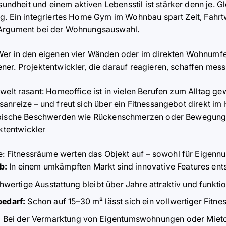
heit und einem aktiven Lebensstil ist stärker denn je. Gl
g. Ein integriertes Home Gym im Wohnbau spart Zeit, Fahrt
 Argument bei der Wohnungsauswahl.
er in den eigenen vier Wänden oder im direkten Wohnumfeld 
er. Projektentwickler, die darauf reagieren, schaffen mes
welt rasant: Homeoffice ist in vielen Berufen zum Alltag 
anreize – und freut sich über ein Fitnessangebot direkt im 
typische Beschwerden wie Rückenschmerzen oder Bewegun
ektentwickler
e
: Fitnessr
äume werten das Objekt auf – sowohl für Eigennut
b:
In einem umkämpften Markt sind innovative Features ent
wertige Ausstattung bleibt über Jahre attraktiv und funktio
edarf:
Schon auf 15–30 m² lässt sich ein vollwertiger Fitnes
:
Bei der Vermarktung von Eigentumswohnungen oder Mieto