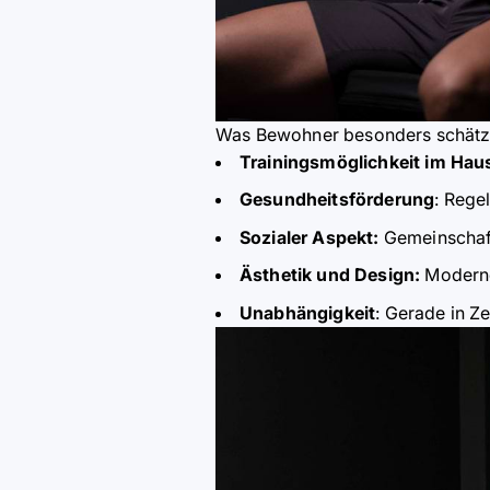
Was Bewohner besonders schät
Trainingsm
ö
glichkeit im Hau
Gesundheitsf
ö
rderung
: Rege
Sozialer Aspekt:
Gemeinschaft
Ä
sthetik und Design:
Moderne 
Unabhängigkeit
: Gerade in Z