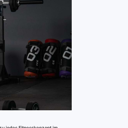
ezu jedes Fitnesskonzept im