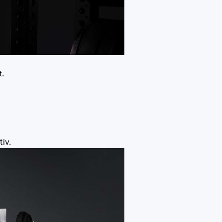
t.
iv.