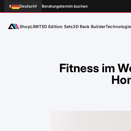
Zum Inhalt springen
€
Deutsch
Beratungstermin buchen
Shop
Technologi
ATLETICA
LIMITED Edition Sets
3D Rack Builder
Fitness im W
Hom