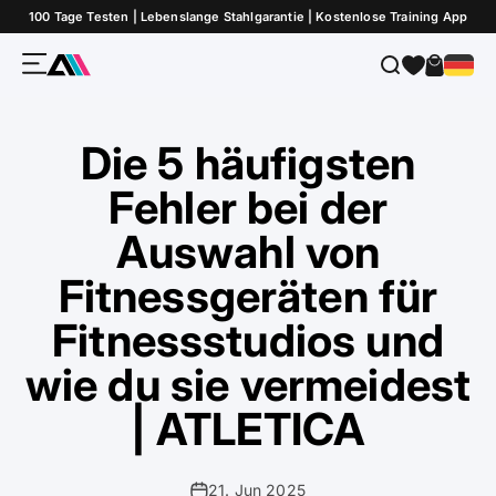
Zum Inhalt springen
100 Tage Testen | Lebenslange Stahlgarantie | Kostenlose Training App
Menü
Suche
Warenk
ATLETICA
Die 5 häufigsten
Fehler bei der
Auswahl von
Fitnessgeräten für
Fitnessstudios und
wie du sie vermeidest
| ATLETICA
21. Jun 2025