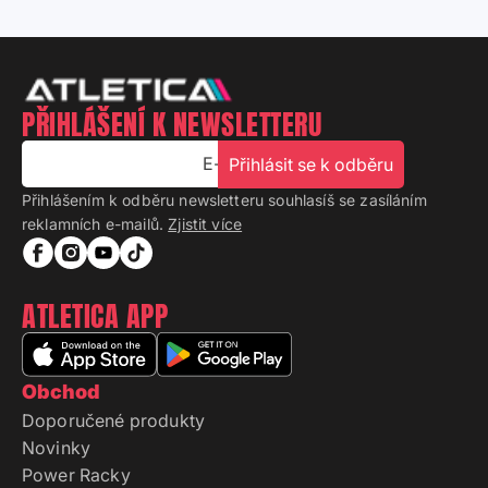
PŘIHLÁŠENÍ K NEWSLETTERU
E-mail
Přihlásit se k odběru
Přihlášením k odběru newsletteru souhlasíš se zasíláním
reklamních e-mailů.
Zjistit více
ATLETICA APP
Obchod
Doporučené produkty
Novinky
Power Racky