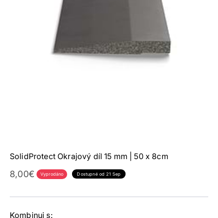
SolidProtect Okrajový díl 15 mm | 50 x 8cm
Prodejní cena
8,00€
Vyprodáno
Dostupné od 21 Sep
Kombinuj s: