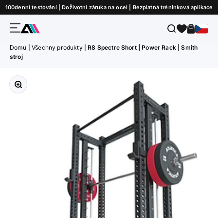
Přejít na obsah
100denní testování | Doživotní záruka na ocel | Bezplatná tréninková aplikace
Nabídka
Hledat
Košík
ATLETICA
Domů
|
Všechny produkty
|
R8 Spectre Short | Power Rack | Smith
stroj
Přiblížit