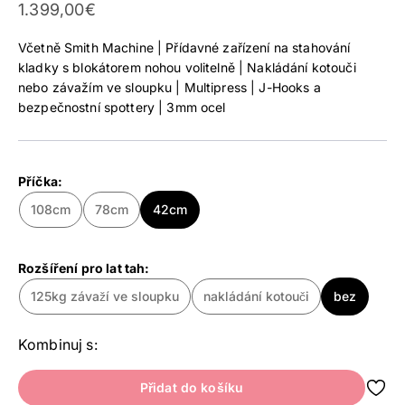
Prodejní cena
1.399,00€
Včetně Smith Machine | Přídavné zařízení na stahování
kladky s blokátorem nohou volitelně | Nakládání kotouči
nebo závažím ve sloupku | Multipress | J-Hooks a
bezpečnostní spottery | 3mm ocel
Příčka:
108cm
78cm
42cm
Rozšíření pro lat tah:
125kg závaží ve sloupku
nakládání kotouči
bez
Kombinuj s:
Přidat do košíku